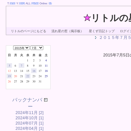
T:
Y:
ALL:
Online:
リトルの
リトルのページにもどる
流れ星の窓（掲示板）
星くず日記トップ
ログイ
２０１５年７月
2015年7月5日
日
月
火
水
木
金
土
1
2
3
4
5
6
7
8
9
10
11
12
13
14
15
16
17
18
19
20
21
22
23
24
25
26
27
28
29
30
31
バックナンバ
ー
2024年11月 [2]
2024年10月 [1]
2024年07月 [1]
2024年04月 [1]