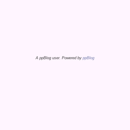
A ppBlog user. Powered by
ppBlog