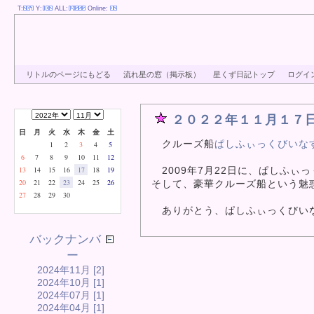
T:
Y:
ALL:
Online:
リトルのページにもどる
流れ星の窓（掲示板）
星くず日記トップ
ログイ
２０２２年１１月１７
日
月
火
水
木
金
土
クルーズ船
ぱしふぃっくびいな
1
2
3
4
5
6
7
8
9
10
11
12
2009年7月22日に、ぱしふぃ
13
14
15
16
17
18
19
20
21
22
23
24
25
26
そして、豪華クルーズ船という魅
27
28
29
30
ありがとう、ぱしふぃっくびい
バックナンバ
ー
2024年11月 [2]
2024年10月 [1]
2024年07月 [1]
2024年04月 [1]