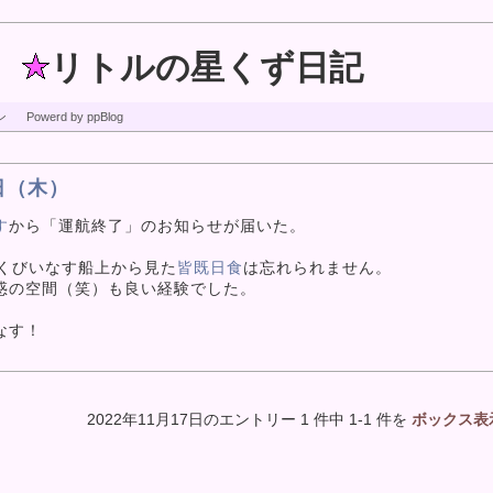
リトルの星くず日記
ン
Powerd by ppBlog
日（木）
す
から「運航終了」のお知らせが届いた。
っくびいなす船上から見た
皆既日食
は忘れられません。
惑の空間（笑）も良い経験でした。
なす！
2022年11月17日のエントリー 1 件中 1-1 件を
ボックス表