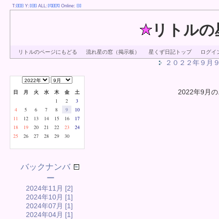
T:
Y:
ALL:
Online:
リトルの
リトルのページにもどる
流れ星の窓（掲示板）
星くず日記トップ
ログイ
２０２２年９月
2022年9月の
日
月
火
水
木
金
土
1
2
3
4
5
6
7
8
9
10
11
12
13
14
15
16
17
18
19
20
21
22
23
24
25
26
27
28
29
30
バックナンバ
ー
2024年11月 [2]
2024年10月 [1]
2024年07月 [1]
2024年04月 [1]