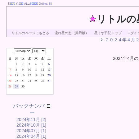
T:
Y:
ALL:
Online:
リトルの
リトルのページにもどる
流れ星の窓（掲示板）
星くず日記トップ
ログイ
２０２４年４月
2024年4月の
日
月
火
水
木
金
土
1
2
3
4
5
6
7
8
9
10
11
12
13
14
15
16
17
18
19
20
21
22
23
24
25
26
27
28
29
30
バックナンバ
ー
2024年11月 [2]
2024年10月 [1]
2024年07月 [1]
2024年04月 [1]