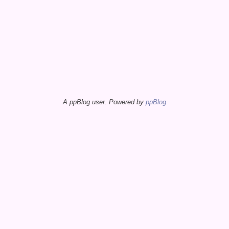
A ppBlog user. Powered by
ppBlog