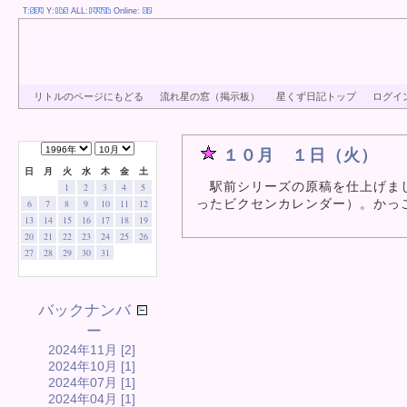
T:
Y:
ALL:
Online:
リトルのページにもどる
流れ星の窓（掲示板）
星くず日記トップ
ログイ
１０月 １日（火）
日
月
火
水
木
金
土
駅前シリーズの原稿を仕上げまし
1
2
3
4
5
ったビクセンカレンダー）。かっ
6
7
8
9
10
11
12
13
14
15
16
17
18
19
20
21
22
23
24
25
26
27
28
29
30
31
バックナンバ
ー
2024年11月 [2]
2024年10月 [1]
2024年07月 [1]
2024年04月 [1]