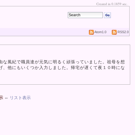
Created in 0.1859 sec.
Atom1.0
RSS2.0
由な風紀で職員達が元気に明るく頑張っていました。祖母を想
げ、他にもいくつか入力しました。帰宅が遅くて夜１０時にな
示
⇔
リスト表示