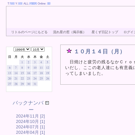
T:
Y:
ALL:
Online:
リトルのページにもどる
流れ星の窓（掲示板）
星くず日記トップ
ログイ
１０月１４日（月）
日
月
火
水
木
金
土
日焼けと疲労の残るなかＣｒｏｓ
1
2
3
4
5
いだし、ここの老人達にも有意義
6
7
8
9
10
11
12
ってしまいました。
13
14
15
16
17
18
19
20
21
22
23
24
25
26
27
28
29
30
31
バックナンバ
ー
2024年11月 [2]
2024年10月 [1]
2024年07月 [1]
2024年04月 [1]