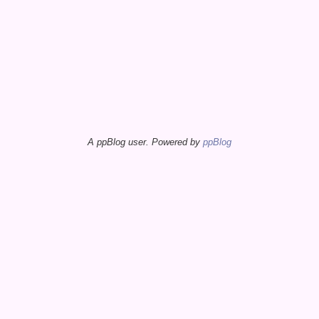
A ppBlog user. Powered by
ppBlog