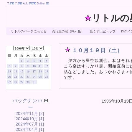
T:
Y:
ALL:
Online:
リトルの
リトルのページにもどる
流れ星の窓（掲示板）
星くず日記トップ
ログイ
１０月１９日（土）
日
月
火
水
木
金
土
夕方から星空観測会。私はそれま
1
2
3
4
5
ころ空はすっかり曇、開始直前に
6
7
8
9
10
11
12
話などしました。おつかれさま＞
13
14
15
16
17
18
19
20
21
22
23
24
25
26
です。
27
28
29
30
31
バックナンバ
1996年10月19
ー
2024年11月 [2]
2024年10月 [1]
2024年07月 [1]
2024年04月 [1]