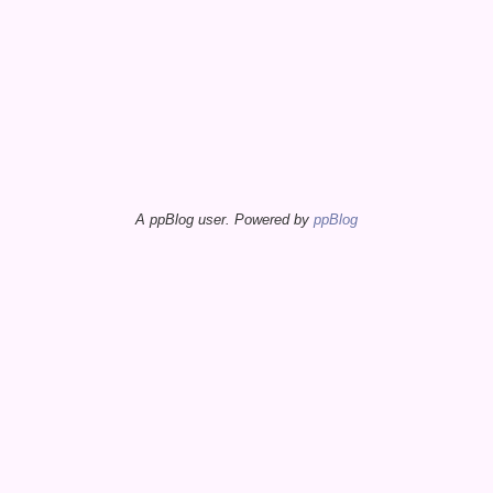
A ppBlog user. Powered by
ppBlog