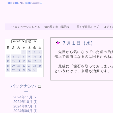
T:
Y:
ALL:
Online:
リトルのページにもどる
流れ星の窓（掲示板）
星くず日記トップ
ログイ
７月１日（水）
日
月
火
水
木
金
土
先日から気になっていた歯の治
1
2
3
4
船上で歯痛になるのは困るからね
5
6
7
8
9
10
11
12
13
14
15
16
17
18
19
20
21
22
23
24
25
最後に「歯石を取っておしまい」と
26
27
28
29
30
31
というわけで、来週も治療です。
バックナンバ
ー
2024年11月 [2]
2024年10月 [1]
2024年07月 [1]
2024年04月 [1]