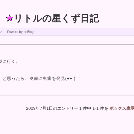
リトルの星くず日記
ン
Powerd by ppBlog
療に行く。
。
思ったら、奥歯に虫歯を発見(++!)
2009年7月1日のエントリー 1 件中 1-1 件を
ボックス表