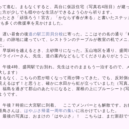
て進む。まもなくすると、高台に仮設住宅（写真右4段目）が建
た方が少しでも穏やかな生活ができるよう心から祈ります。
たとき「頑張ろう！宮古」「かならず春が来る」と書いたステッ
でも多くの救援車を見かけました。
遅い昼食の後
道の駅三田貝分校
に寄った。ここはその名の通り「
校」の跡地に建っていて、レストランのテーブルが教室の机でメニ
た。
早坂峠を越えるとき、土砂降りになった。玉山地区を通り、盛岡
ドライバーさん、先生、道の案内などもしてくださりありがとうご
午後4時、盛岡駅でお別れ。先生はそのままもう一泊するので、メ
大します）
まもなく、こちらの窓が暗くなって雨が降ってきた。でも、反対側
見えるはず！と思うと、確かに水田から虹が立っていました（写真
福島を過ぎて郡山のあたりになると、屋根の上にブルーシート(写
ようです。
午後７時前に大宮駅に到着。 ここでメンバーとも解散です。お
怪鳥さんは、
はやぶさ帰還一周年の集い
に出かけていました。
最後の写真は、おまけの「はやぶさ」！ こちらは、まだ新顔です(