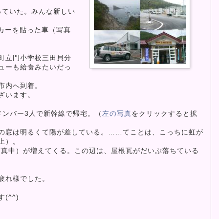
っていた。みんな新しい
カーを貼った車（写真
町立門小学校三田貝分
ューも給食みたいだっ
市内へ到着。
ざいます。
ンバー3人で新幹線で帰宅。（
左の写真
をクリックすると拡
の窓は明るくて陽が差している。……てことは、こっちに虹が
上）。
真中）が増えてくる。この辺は、屋根瓦がだいぶ落ちている
疲れ様でした。
^^)