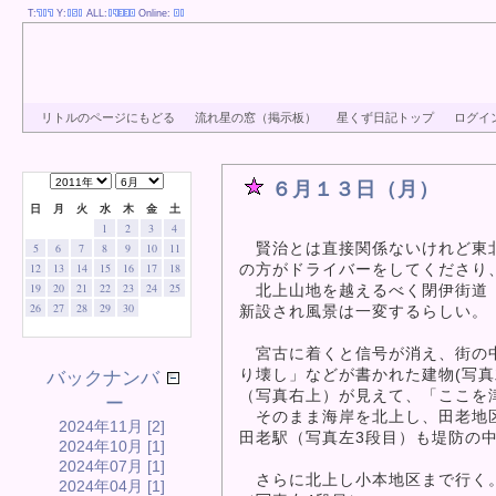
T:
Y:
ALL:
Online:
リトルのページにもどる
流れ星の窓（掲示板）
星くず日記トップ
ログイ
６月１３日（月）
日
月
火
水
木
金
土
1
2
3
4
賢治とは直接関係ないけれど東北
5
6
7
8
9
10
11
の方がドライバーをしてくださり
12
13
14
15
16
17
18
19
20
21
22
23
24
25
北上山地を越えるべく閉伊街道（
26
27
28
29
30
新設され風景は一変するらしい。
宮古に着くと信号が消え、街の中
り壊し」などが書かれた建物(写
バックナンバ
（写真右上）が見えて、「ここを
ー
そのまま海岸を北上し、田老地区
2024年11月 [2]
田老駅（写真左3段目）も堤防の
2024年10月 [1]
2024年07月 [1]
さらに北上し小本地区まで行く。
2024年04月 [1]