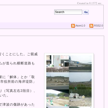
Created in 0.1372 sec.
Atom1.0
RSS2.0
行くことにした。ご親戚
ムが造られ横断道路も
家に「解体」とか「取
古市役所前の海岸堤防」
り（写真左右2段目）、
いた。
で津波の傷跡があった