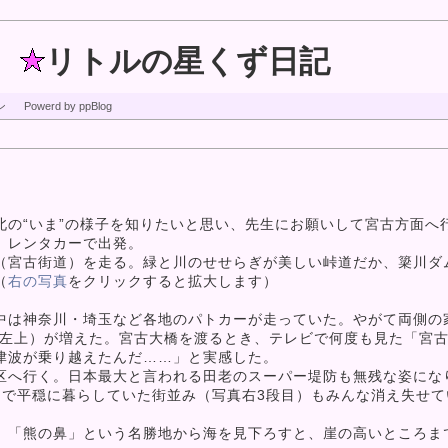
リトルの星くず日記
ン
Powerd by ppBlog
の“いま”の様子を知りたいと思い、先生にお願いして宮古方面へ
、レンタカーで出発。
宮古街道）を走る。緑と川のせせらぎが美しい峠道だか、簗川ダ
（
右の写真
をクリックすると拡大します）
は神奈川・埼玉など各地のパトカーが走っていた。やがて両側の
真左上）が増えた。宮古大橋を渡るとき、テレビで何度も見た「宮
津波が乗り越えたんだ……」と実感した。
へ行く。日本最大と言われる田老のスーパー堤防も無残な姿にな
中で平穏に暮らしていた街並み（写真右3段目）もみんな消え失せて
「熊の鼻」という名勝地から海を見下ろすと、崖の高いところま