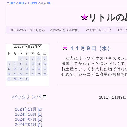
T:
Y:
ALL:
Online:
リトルの
リトルのページにもどる
流れ星の窓（掲示板）
星くず日記トップ
ログイ
１１月９日（水）
日
月
火
水
木
金
土
友人にようやくウズベキスタン
1
2
3
4
5
帰国してからずっと慌ただしくて
6
7
8
9
10
11
12
お土産といっても大した物ではな
13
14
15
16
17
18
19
20
21
22
23
24
25
26
せめて、ジャコビニ流星の写真を
27
28
29
30
バックナンバ
2011年11月9
ー
2024年11月 [2]
2024年10月 [1]
2024年07月 [1]
2024年04月 [1]