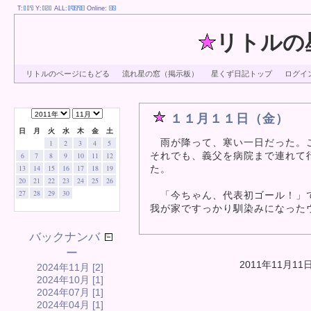
T:
Y:
ALL:
Online:
リトルの
リトルのページにもどる
流れ星の窓（掲示板）
星くず日記トップ
ログイ
１１月１１日（金）
日
月
火
水
木
金
土
雨が降って、寒い一日だった。
1
2
3
4
5
それでも、義父を病院まで連れて
6
7
8
9
10
11
12
た。
13
14
15
16
17
18
19
20
21
22
23
24
25
26
27
28
29
30
「今ちゃん、代表初ゴール！」で
我が家ですっかり馴染みになった
バックナンバ
ー
2011年11月11
2024年11月 [2]
2024年10月 [1]
2024年07月 [1]
2024年04月 [1]