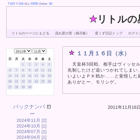
T:
Y:
ALL:
Online:
リトルの
リトルのページにもどる
流れ星の窓（掲示板）
星くず日記トップ
ログイ
１１月１６日（水）
日
月
火
水
木
金
土
天皇杯3回戦、相手はヴィッセ
1
2
3
4
5
先制したけど追いつかれてしまい
6
7
8
9
10
11
12
いよいよＰＫ戦か……と覚悟した
13
14
15
16
17
18
19
20
21
22
23
24
25
26
ありがとー、モリシゲ。
27
28
29
30
バックナンバ
2011年11月16
ー
2024年11月 [2]
2024年10月 [1]
2024年07月 [1]
2024年04月 [1]