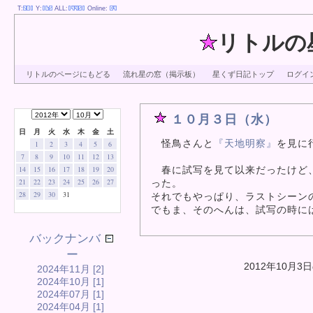
T:
Y:
ALL:
Online:
リトルの
リトルのページにもどる
流れ星の窓（掲示板）
星くず日記トップ
ログイ
１０月３日（水）
日
月
火
水
木
金
土
怪鳥さんと
『天地明察』
を見に
1
2
3
4
5
6
7
8
9
10
11
12
13
春に試写を見て以来だったけど、
14
15
16
17
18
19
20
21
22
23
24
25
26
27
った。
28
29
30
31
それでもやっぱり、ラストシーン
でもま、そのへんは、試写の時に
バックナンバ
ー
2012年10月3
2024年11月 [2]
2024年10月 [1]
2024年07月 [1]
2024年04月 [1]