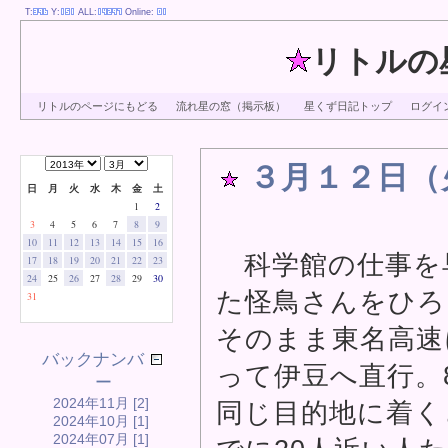
T:
Y:
ALL:
Online:
リトルの
リトルのページにもどる
流れ星の窓（掲示板）
星くず日記トップ
ログイ
３月１２日（
日
月
火
水
木
金
土
1
2
3
4
5
6
7
8
9
10
11
12
13
14
15
16
科学館の仕事を
17
18
19
20
21
22
23
24
25
26
27
28
29
30
た怪鳥さんをひろ
31
そのまま東名高速
バックナンバ
って伊豆へ直行。
ー
2024年11月 [2]
同じ目的地に着く
2024年10月 [1]
2024年07月 [1]