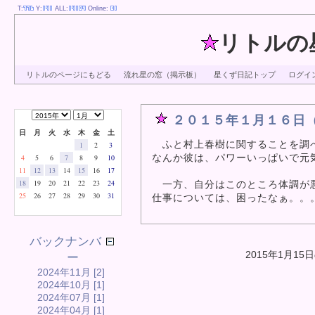
T:
Y:
ALL:
Online:
リトルの
リトルのページにもどる
流れ星の窓（掲示板）
星くず日記トップ
ログイ
２０１５年１月１６日
日
月
火
水
木
金
土
ふと村上春樹に関することを調べ
1
2
3
なんか彼は、パワーいっぱいで元
4
5
6
7
8
9
10
11
12
13
14
15
16
17
18
19
20
21
22
23
24
一方、自分はこのところ体調が悪
25
26
27
28
29
30
31
仕事については、困ったなぁ。。
バックナンバ
2015年1月15
ー
2024年11月 [2]
2024年10月 [1]
2024年07月 [1]
2024年04月 [1]