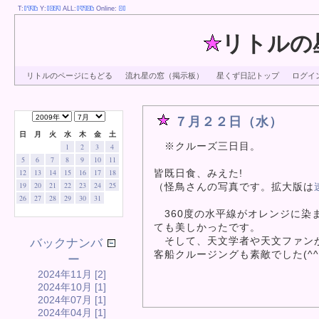
T:
Y:
ALL:
Online:
リトルの
リトルのページにもどる
流れ星の窓（掲示板）
星くず日記トップ
ログイ
７月２２日（水）
日
月
火
水
木
金
土
※クルーズ三日目。
1
2
3
4
5
6
7
8
9
10
11
皆既日食、みえた!
12
13
14
15
16
17
18
19
20
21
22
23
24
25
（怪鳥さんの写真です。拡大版は
26
27
28
29
30
31
360度の水平線がオレンジに染
ても美しかったです。
そして、天文学者や天文ファン
バックナンバ
客船クルージングも素敵でした(^^
ー
2024年11月 [2]
2024年10月 [1]
2024年07月 [1]
2024年04月 [1]