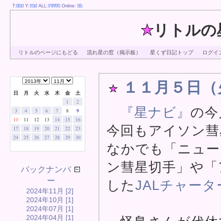
T:
Y:
ALL:
Online:
リトルの
リトルのページにもどる
流れ星の窓（掲示板）
星くず日記トップ
ログイ
１１月５日（
日
月
火
水
木
金
土
1
2
『星ナビ』
の今
3
4
5
6
7
8
9
10
11
12
13
14
15
16
今回もアイソン彗
17
18
19
20
21
22
23
24
25
26
27
28
29
30
なかでも「ニュー
ン彗星切手」や「
バックナンバ
ー
した
JALチャー
2024年11月 [2]
2024年10月 [1]
2024年07月 [1]
2024年04月 [1]