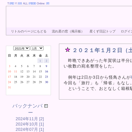
T:
Y:
ALL:
Online:
リトルのページにもどる
流れ星の窓（掲示板）
星くず日記トップ
ログイ
２０２１年１月２日（
日
月
火
水
木
金
土
昨晩できあがった年賀状は半分ほ
1
2
い枚数の宛名整理をした。
3
4
5
6
7
8
9
10
11
12
13
14
15
16
17
18
19
20
21
22
23
例年は2日か3日から怪鳥さんが
24
25
26
27
28
29
30
今回も「旅行」も「帰省」もなし
31
ということで、おとなしく箱根駅
バックナンバ
ー
2024年11月 [2]
2024年10月 [1]
2024年07月 [1]