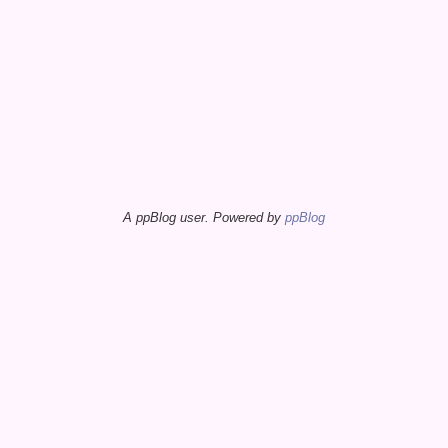
A ppBlog user. Powered by
ppBlog