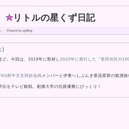
リトルの星くず日記
ン
Powerd by ppBlog
土）
ど。今回は、2019年に取材し
2020年に発行した『世田谷区の10
FAS府中天文同好会
のメンバーと伊東へしぶんぎ座流星群の観測旅
。
伝をテレビ観戦。創価大学の往路優勝にびっくり！