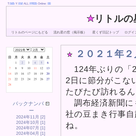
T:
Y:
ALL:
Online:
リトルの
リトルのページにもどる
流れ星の窓（掲示板）
星くず日記トップ
ログイ
２０２１年２
日
月
火
水
木
金
土
1
2
3
4
5
6
124年ぶりの「
7
8
9
10
11
12
13
14
15
16
17
18
19
20
2日に節分がこな
21
22
23
24
25
26
27
28
たびたび訪れるん
調布経済新聞に
バックナンバ
ー
社の豆まき行事自
2024年11月 [2]
2024年10月 [1]
ね。
2024年07月 [1]
2024年04月 [1]