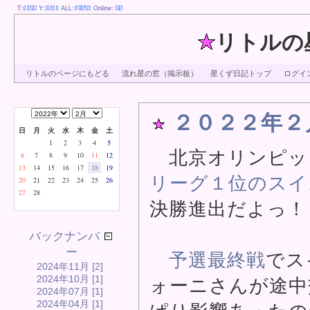
T:
Y:
ALL:
Online:
リトルの
リトルのページにもどる
流れ星の窓（掲示板）
星くず日記トップ
ログイ
２０２２年２
日
月
火
水
木
金
土
1
2
3
4
5
北京オリンピッ
6
7
8
9
10
11
12
13
14
15
16
17
18
19
リーグ１位のスイ
20
21
22
23
24
25
26
27
28
決勝進出だよっ！
バックナンバ
ー
予選最終戦
でス
2024年11月 [2]
2024年10月 [1]
ォーニさんが途中
2024年07月 [1]
2024年04月 [1]