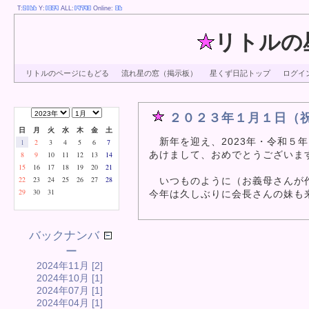
T:
Y:
ALL:
Online:
リトルの
リトルのページにもどる
流れ星の窓（掲示板）
星くず日記トップ
ログイ
２０２３年１月１日（
日
月
火
水
木
金
土
新年を迎え、2023年・令和５
1
2
3
4
5
6
7
あけまして、おめでとうございま
8
9
10
11
12
13
14
15
16
17
18
19
20
21
22
23
24
25
26
27
28
いつものように（お義母さんが作
29
30
31
今年は久しぶりに会長さんの妹も
バックナンバ
ー
2024年11月 [2]
2024年10月 [1]
2024年07月 [1]
2024年04月 [1]