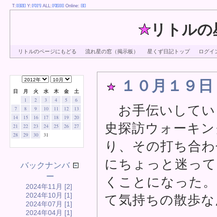
T:
Y:
ALL:
Online:
リトルの
リトルのページにもどる
流れ星の窓（掲示板）
星くず日記トップ
ログイ
１０月１９日
日
月
火
水
木
金
土
1
2
3
4
5
6
お手伝いしてい
7
8
9
10
11
12
13
14
15
16
17
18
19
20
史探訪ウォーキン
21
22
23
24
25
26
27
28
29
30
31
り、その打ち合わ
にちょっと迷って
バックナンバ
ー
くことになった。
2024年11月 [2]
2024年10月 [1]
て気持ちの散歩な
2024年07月 [1]
2024年04月 [1]